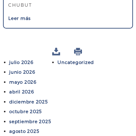
CHUBUT
a
d
s
Leer más
a
o
“
b
E
r
s
e
t
J
r
julio 2026
Uncategorized
o
a
r
junio 2026
t
n
e
mayo 2026
a
g
abril 2026
d
i
a
diciembre 2025
a
“
s
octubre 2025
E
p
septiembre 2025
s
a
agosto 2025
t
r