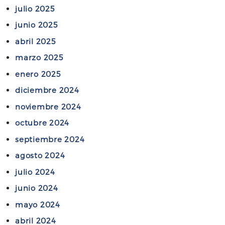
r
julio 2025
a
a
u
junio 2025
t
n
abril 2025
e
a
g
marzo 2025
T
i
r
enero 2025
a
a
diciembre 2024
s
m
p
noviembre 2024
i
a
t
octubre 2024
r
a
septiembre 2024
a
c
agosto 2024
u
i
n
julio 2024
ó
a
n
junio 2024
T
J
mayo 2024
r
u
a
abril 2024
d