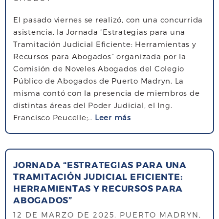
El pasado viernes se realizó, con una concurrida
asistencia, la Jornada “Estrategias para una
Tramitación Judicial Eficiente: Herramientas y
Recursos para Abogados” organizada por la
Comisión de Noveles Abogados del Colegio
Público de Abogados de Puerto Madryn. La
misma contó con la presencia de miembros de
distintas áreas del Poder Judicial, el Ing.
s
Francisco Peucelle;…
Leer más
o
b
r
JORNADA “ESTRATEGIAS PARA UNA
e
TRAMITACIÓN JUDICIAL EFICIENTE:
J
HERRAMIENTAS Y RECURSOS PARA
o
ABOGADOS”
r
12 DE MARZO DE 2025
. PUERTO MADRYN,
n