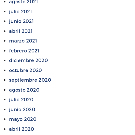
agosto 2021
a
p
julio 2021
s
a
y
junio 2021
r
R
a
abril 2021
e
A
marzo 2021
c
b
u
febrero 2021
o
r
g
diciembre 2020
s
a
octubre 2020
o
d
septiembre 2020
s
o
p
agosto 2020
s
a
”
julio 2020
r
junio 2020
a
A
mayo 2020
b
abril 2020
o