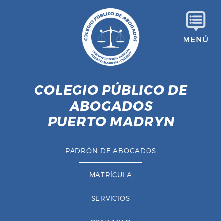
S
a
l
MENÚ
t
a
r
a
COLEGIO PÚBLICO DE
l
ABOGADOS
c
o
PUERTO MADRYN
n
t
PADRÓN DE ABOGADOS
e
n
MATRÍCULA
i
d
SERVICIOS
o