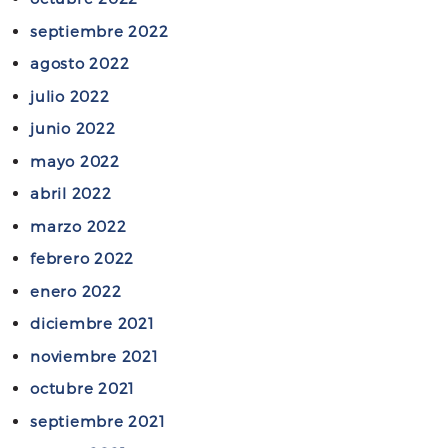
i
r
septiembre 2022
c
a
agosto 2022
i
m
e
julio 2022
i
n
e
junio 2022
t
n
mayo 2022
e
t
:
abril 2022
a
H
s
marzo 2022
e
y
febrero 2022
r
R
r
enero 2022
e
a
c
diciembre 2021
m
u
noviembre 2021
i
r
octubre 2021
e
s
n
septiembre 2021
o
t
s