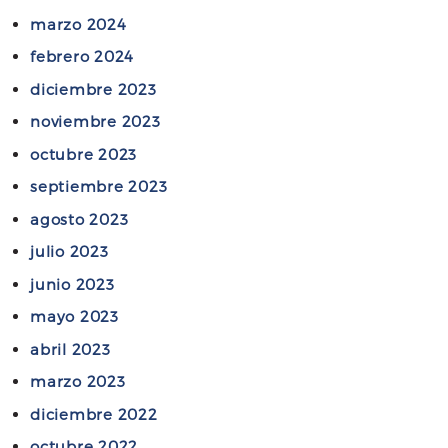
m
i
marzo 2024
i
c
febrero 2024
t
i
a
diciembre 2023
a
c
l
noviembre 2023
i
E
octubre 2023
ó
f
septiembre 2023
n
i
J
agosto 2023
c
u
i
julio 2023
d
e
junio 2023
i
n
c
mayo 2023
t
i
e
abril 2023
a
:
marzo 2023
l
H
E
diciembre 2022
e
f
r
octubre 2022