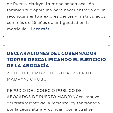
de Puerto Madryn. La mencionada ocasión
C
también fue oportuna para hacer entrega de un
I
reconocimiento a ex presidentes y matriculados
O
con más de 25 años de antigüedad en la
N
s
matrícula.…
Leer más
A
o
L
b
S
r
E
DECLARACIONES DEL GOBERNADOR
e
R
TORRES DESCALIFICANDO EL EJERCICIO
B
V
DE LA ABOGACÍA
R
I
I
20 DE DICIEMBRE DE 2024
. PUERTO
C
N
MADRYN, CHUBUT
I
D
O
REPUDIO DEL COLEGIO PUBLICO DE
I
D
ABOGADOS DE PUERTO MADRYNCon motivo
S
E
del tratamiento de la reciente ley sancionada
D
J
por la Legislatura Provincial, por la cual se
E
U