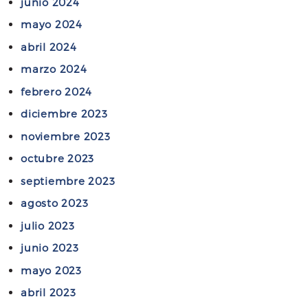
v
junio 2024
D
G
o
mayo 2024
R
A
a
Y
C
abril 2024
c
N
Í
marzo 2024
a
A
A
b
febrero 2024
L
o
P
diciembre 2023
l
R
noviembre 2023
a
O
J
octubre 2023
Y
o
E
septiembre 2023
r
C
agosto 2023
n
O
a
julio 2023
D
d
junio 2023
E
a
L
mayo 2023
“
E
abril 2023
H
Y