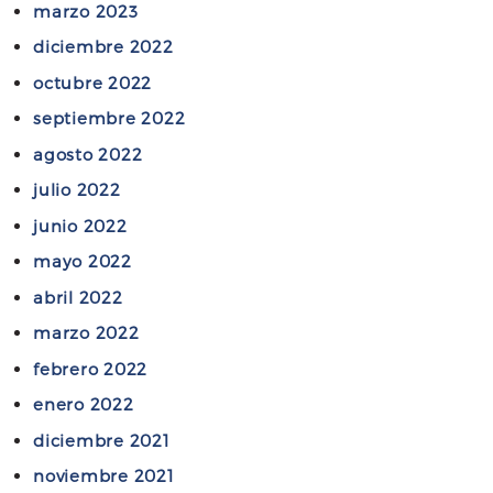
e
marzo 2023
2
r
4
diciembre 2022
r
8
octubre 2022
a
/
m
septiembre 2022
2
i
0
agosto 2022
e
2
julio 2022
n
4
t
junio 2022
.
a
mayo 2022
s
abril 2022
d
marzo 2022
e
I
febrero 2022
n
enero 2022
t
diciembre 2021
e
l
noviembre 2021