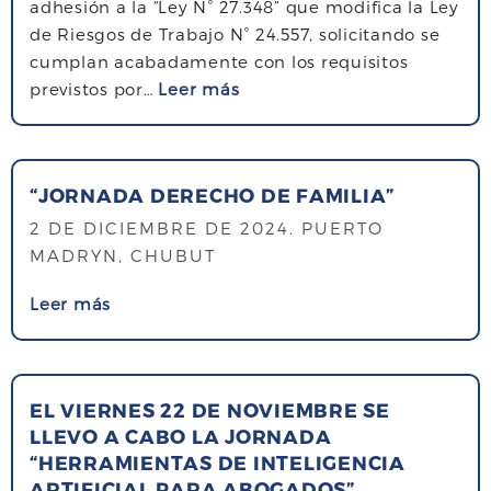
adhesión a la “Ley N° 27.348” que modifica la Ley
N
S
de Riesgos de Trabajo N° 24.557, solicitando se
E
D
cumplan acabadamente con los requisitos
S
E
s
previstos por…
Leer más
D
L
o
E
S
b
L
U
r
G
P
“JORNADA DERECHO DE FAMILIA”
e
O
E
O
2 DE DICIEMBRE DE 2024
. PUERTO
B
R
P
MADRYN, CHUBUT
E
I
O
R
O
s
Leer más
S
N
R
o
I
A
T
b
C
D
R
r
I
O
I
EL VIERNES 22 DE NOVIEMBRE SE
e
Ó
R
LLEVO A CABO LA JORNADA
B
“
N
T
“HERRAMIENTAS DE INTELIGENCIA
U
J
D
O
ARTIFICIAL PARA ABOGADOS”
N