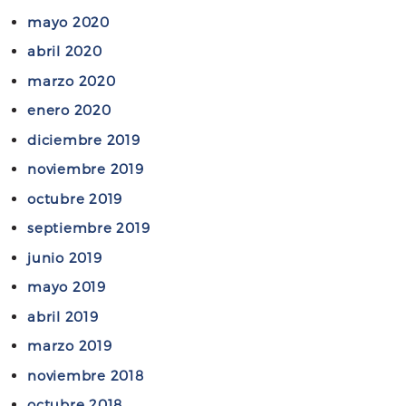
a
mayo 2020
r
abril 2020
a
A
marzo 2020
b
enero 2020
o
diciembre 2019
g
a
noviembre 2019
d
octubre 2019
o
septiembre 2019
s
”
junio 2019
mayo 2019
abril 2019
marzo 2019
noviembre 2018
octubre 2018