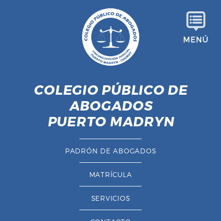
S
a
l
MENÚ
t
a
r
a
COLEGIO PÚBLICO DE
l
ABOGADOS
c
o
PUERTO MADRYN
n
t
PADRÓN DE ABOGADOS
e
n
MATRÍCULA
i
d
SERVICIOS
o