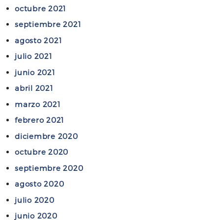
i
octubre 2021
g
septiembre 2021
e
n
agosto 2021
c
julio 2021
i
junio 2021
a
abril 2021
A
r
marzo 2021
t
febrero 2021
i
diciembre 2020
f
i
octubre 2020
c
septiembre 2020
i
agosto 2020
a
l
julio 2020
p
junio 2020