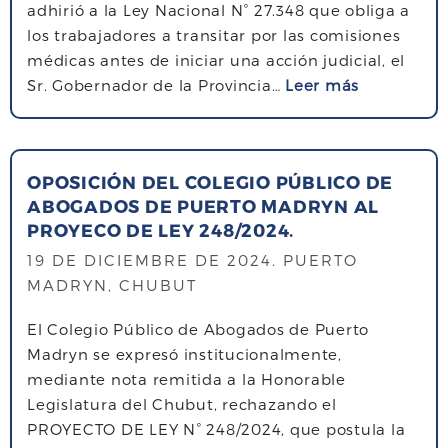
adhirió a la Ley Nacional N° 27.348 que obliga a
F
S
los trabajadores a transitar por las comisiones
I
T
médicas antes de iniciar una acción judicial, el
N
I
s
Sr. Gobernador de la Provincia…
Leer más
D
C
o
E
I
b
A
A
r
Ñ
P
OPOSICIÓN DEL COLEGIO PÚBLICO DE
e
O
O
ABOGADOS DE PUERTO MADRYN AL
D
D
R
PROYECO DE LEY 248/2024.
E
E
D
C
19 DE DICIEMBRE DE 2024
. PUERTO
L
E
L
MADRYN, CHUBUT
C
C
A
P
I
El Colegio Público de Abogados de Puerto
R
A
S
Madryn se expresó institucionalmente,
A
P
I
mediante nota remitida a la Honorable
C
M
O
Legislatura del Chubut, rechazando el
I
N
PROYECTO DE LEY N° 248/2024, que postula la
O
E