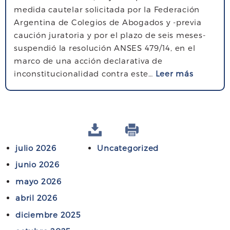
medida cautelar solicitada por la Federación
Argentina de Colegios de Abogados y -previa
caución juratoria y por el plazo de seis meses-
suspendió la resolución ANSES 479/14, en el
marco de una acción declarativa de
s
inconstitucionalidad contra este…
Leer más
o
b
r
e
F
julio 2026
Uncategorized
a
l
junio 2026
l
mayo 2026
o
abril 2026
A
N
diciembre 2025
S