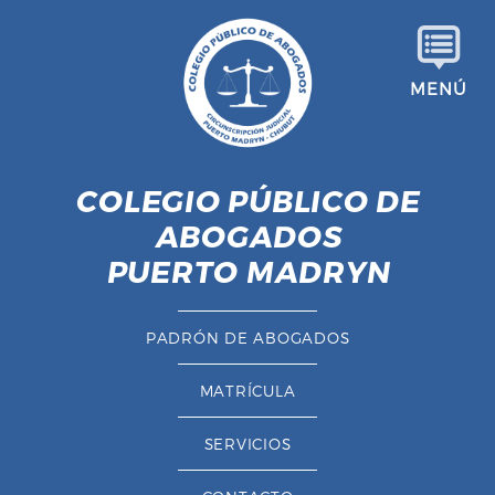
S
a
l
MENÚ
t
a
r
a
COLEGIO PÚBLICO DE
l
ABOGADOS
c
o
PUERTO MADRYN
n
t
PADRÓN DE ABOGADOS
e
n
MATRÍCULA
i
d
SERVICIOS
o