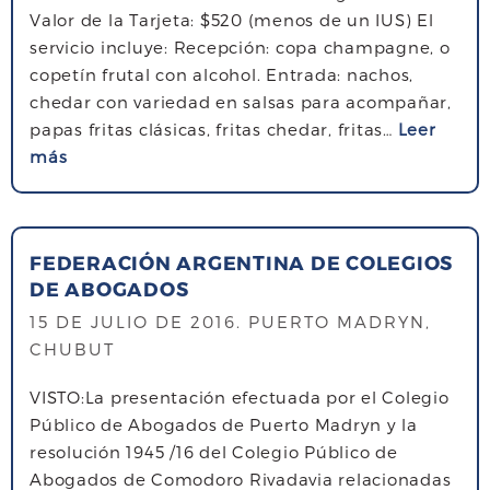
Valor de la Tarjeta: $520 (menos de un IUS) El
servicio incluye: Recepción: copa champagne, o
copetín frutal con alcohol. Entrada: nachos,
chedar con variedad en salsas para acompañar,
papas fritas clásicas, fritas chedar, fritas…
Leer
s
más
o
b
r
FEDERACIÓN ARGENTINA DE COLEGIOS
e
DE ABOGADOS
F
i
15 DE JULIO DE 2016
. PUERTO MADRYN,
e
CHUBUT
s
VISTO:La presentación efectuada por el Colegio
t
Público de Abogados de Puerto Madryn y la
a
resolución 1945 /16 del Colegio Público de
d
Abogados de Comodoro Rivadavia relacionadas
e