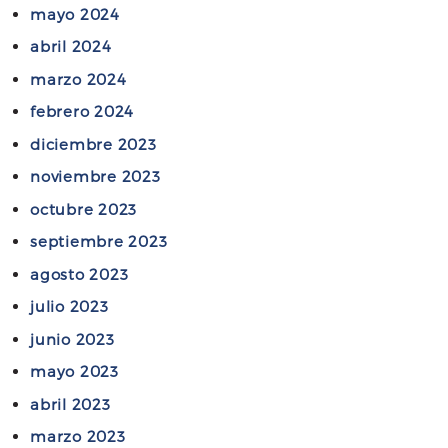
mayo 2024
o
s
abril 2024
d
marzo 2024
e
febrero 2024
A
b
diciembre 2023
o
noviembre 2023
g
octubre 2023
a
septiembre 2023
d
o
agosto 2023
s
julio 2023
junio 2023
mayo 2023
abril 2023
marzo 2023