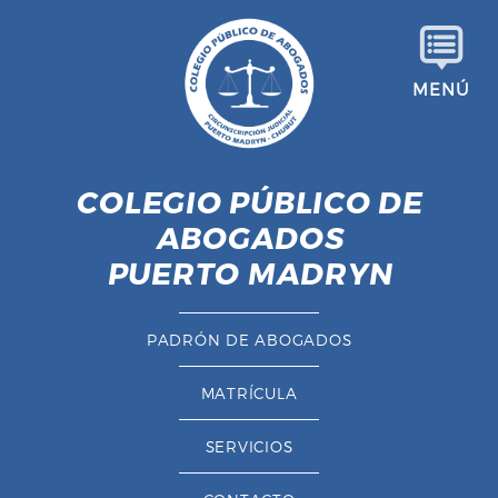
S
a
l
MENÚ
t
a
r
a
COLEGIO PÚBLICO DE
l
ABOGADOS
c
o
PUERTO MADRYN
n
t
PADRÓN DE ABOGADOS
e
n
MATRÍCULA
i
d
SERVICIOS
o