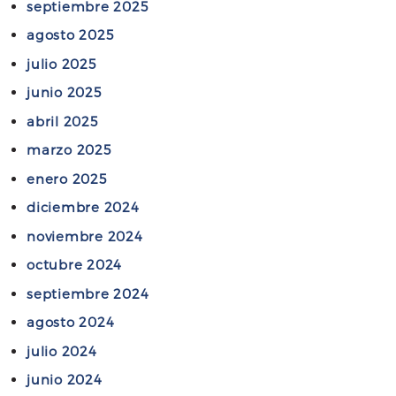
septiembre 2025
n
agosto 2025
A
r
julio 2025
g
junio 2025
e
abril 2025
n
t
marzo 2025
i
enero 2025
n
diciembre 2024
a
d
noviembre 2024
e
octubre 2024
C
septiembre 2024
o
agosto 2024
l
e
julio 2024
g
junio 2024
i