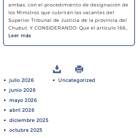
ambas, con el procedimiento de designación de
l
los Ministros que cubrirán las vacantes del
d
Superior Tribunal de Justicia de la provincia del
í
Chubut, Y CONSIDERANDO: Que el artículo 166…
a
s
Leer más
d
o
e
b
l
r
a
e
b
F
o
julio 2026
Uncategorized
e
g
d
junio 2026
a
e
d
mayo 2026
r
o
abril 2026
a
c
diciembre 2025
i
octubre 2025
ó