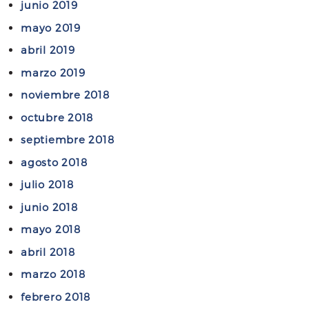
junio 2019
E
mayo 2019
r
n
abril 2019
e
marzo 2019
s
noviembre 2018
t
o
octubre 2018
K
septiembre 2018
a
agosto 2018
m
julio 2018
i
n
junio 2018
k
mayo 2018
e
abril 2018
r
marzo 2018
febrero 2018