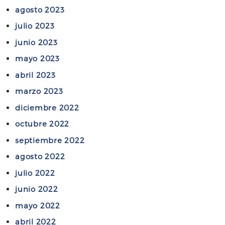
r
agosto 2023
a
y
c
julio 2023
n
o
junio 2023
p
n
a
mayo 2023
p
r
r
abril 2023
t
o
marzo 2023
i
f
c
diciembre 2022
u
i
n
octubre 2022
p
d
septiembre 2022
a
o
agosto 2022
c
p
o
julio 2022
e
n
s
junio 2022
p
a
mayo 2022
r
r
o
abril 2022
e