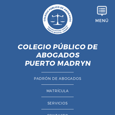
S
a
l
MENÚ
t
a
r
a
COLEGIO PÚBLICO DE
l
ABOGADOS
c
o
PUERTO MADRYN
n
t
PADRÓN DE ABOGADOS
e
n
MATRÍCULA
i
d
SERVICIOS
o