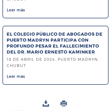
s
Leer más
o
b
r
EL COLEGIO PÚBLICO DE ABOGADOS DE
e
PUERTO MADRYN PARTICIPA CON
E
PROFUNDO PESAR EL FALLECIMIENTO
l
DEL DR. MARIO ERNESTO KAMINKER
C
18 DE ABRIL DE 2024
. PUERTO MADRYN,
o
CHUBUT
l
e
s
Leer más
g
o
i
b
o
r
P
e
ú
E
b