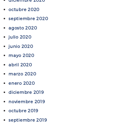
diciembre 2020
i
r
octubre 2020
m
.
septiembre 2020
i
T
e
agosto 2020
o
n
m
julio 2020
t
á
junio 2020
o
s
d
mayo 2020
R
e
i
abril 2020
l
z
marzo 2020
D
z
r
enero 2020
o
.
t
diciembre 2019
M
t
noviembre 2019
a
i
octubre 2019
r
i
septiembre 2019
o