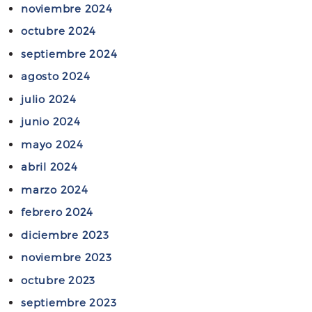
b
noviembre 2024
e
o
r
octubre 2024
g
t
septiembre 2024
a
o
agosto 2024
d
M
o
julio 2024
a
s
d
junio 2024
d
r
mayo 2024
e
y
P
abril 2024
n
u
p
marzo 2024
e
a
febrero 2024
r
r
t
diciembre 2023
t
o
i
noviembre 2023
M
c
octubre 2023
a
i
septiembre 2023
d
p