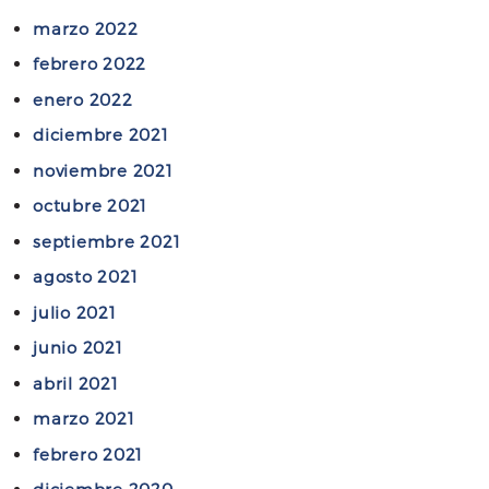
f
l
marzo 2022
u
f
febrero 2022
n
a
d
enero 2022
l
o
l
diciembre 2021
p
e
noviembre 2021
e
c
octubre 2021
s
i
a
septiembre 2021
m
r
i
agosto 2021
e
e
julio 2021
l
n
f
junio 2021
t
a
o
abril 2021
l
d
marzo 2021
l
e
e
febrero 2021
l
c
D