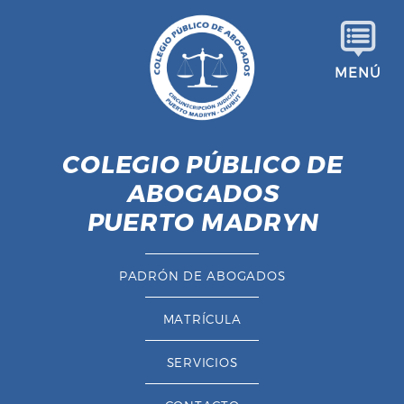
S
a
l
MENÚ
t
a
r
a
COLEGIO PÚBLICO DE
l
ABOGADOS
c
o
PUERTO MADRYN
n
t
PADRÓN DE ABOGADOS
e
n
MATRÍCULA
i
d
SERVICIOS
o