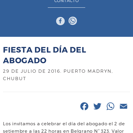
CONTACTO
FIESTA DEL DÍA DEL
ABOGADO
29 DE JULIO DE 2016
. PUERTO MADRYN,
CHUBUT
F
T
W
E
a
w
h
Los invitamos a celebrar el día del abogado el 2 de
c
i
a
a
setiembre a las 22 horas en Belgrano N° 323. Valor