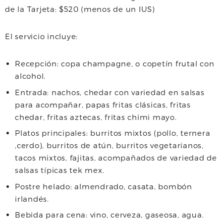
e
t
t
i
de la Tarjeta: $520 (menos de un IUS)
b
t
s
l
El servicio incluye:
o
e
A
o
r
p
Recepción: copa champagne, o copetín frutal con
alcohol.
k
p
Entrada: nachos, chedar con variedad en salsas
para acompañar, papas fritas clásicas, fritas
chedar, fritas aztecas, fritas chimi mayo.
Platos principales: burritos mixtos (pollo, ternera
,cerdo), burritos de atún, burritos vegetarianos,
tacos mixtos, fajitas, acompañados de variedad de
salsas típicas tek mex.
Postre helado: almendrado, casata, bombón
irlandés.
Bebida para cena: vino, cerveza, gaseosa, agua.