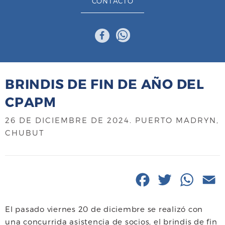
CONTACTO
BRINDIS DE FIN DE AÑO DEL
CPAPM
26 DE DICIEMBRE DE 2024
. PUERTO MADRYN,
CHUBUT
F
T
W
E
a
w
h
El pasado viernes 20 de diciembre se realizó con
c
i
a
a
una concurrida asistencia de socios, el brindis de fin