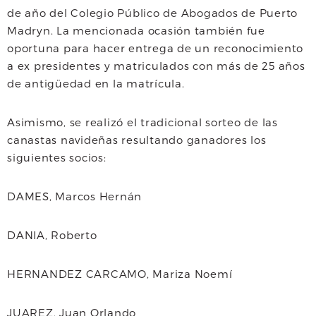
e
t
t
i
de año del Colegio Público de Abogados de Puerto
Madryn. La mencionada ocasión también fue
b
t
s
l
oportuna para hacer entrega de
un reconocimiento
o
e
A
a ex presidentes y matriculados con más de 25 años
de antigüedad en la matrícula.
o
r
p
k
p
Asimismo, se realizó el tradicional sorteo de las
canastas navideñas resultando ganadores los
siguientes socios:
DAMES, Marcos Hernán
DANIA, Roberto
HERNANDEZ CARCAMO, Mariza Noemí
JUAREZ, Juan Orlando