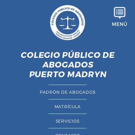
S
a
l
MENÚ
t
a
r
a
COLEGIO PÚBLICO DE
l
ABOGADOS
c
o
PUERTO MADRYN
n
t
PADRÓN DE ABOGADOS
e
n
MATRÍCULA
i
d
SERVICIOS
o