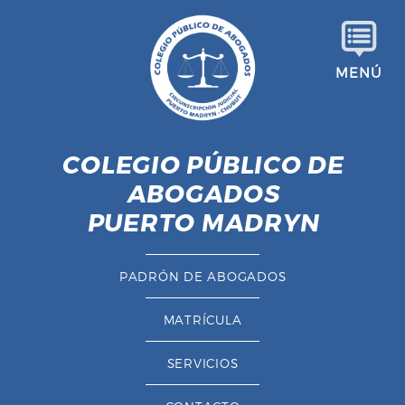
S
a
l
MENÚ
t
a
r
a
COLEGIO PÚBLICO DE
l
ABOGADOS
c
o
PUERTO MADRYN
n
t
PADRÓN DE ABOGADOS
e
n
MATRÍCULA
i
d
SERVICIOS
o