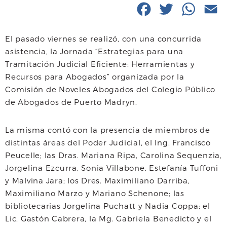
F
T
W
E
a
w
h
El pasado viernes se realizó, con una concurrida
c
i
a
a
asistencia, la Jornada “Estrategias para una
e
t
t
i
Tramitación Judicial Eficiente: Herramientas y
Recursos para Abogados” organizada por la
b
t
s
l
Comisión de Noveles Abogados del Colegio Público
o
e
A
de Abogados de Puerto Madryn.
o
r
p
La misma contó con la presencia de miembros de
k
p
distintas áreas del Poder Judicial, el Ing. Francisco
Peucelle; las Dras. Mariana Ripa, Carolina Sequenzia,
Jorgelina Ezcurra, Sonia Villabone, Estefanía Tuffoni
y Malvina Jara; los Dres. Maximiliano Darriba,
Maximiliano Marzo y Mariano Schenone; las
bibliotecarias Jorgelina Puchatt y Nadia Coppa; el
Lic. Gastón Cabrera, la Mg. Gabriela Benedicto y el