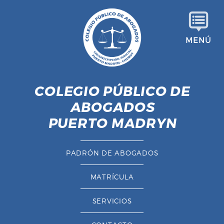
S
a
l
MENÚ
t
a
r
a
COLEGIO PÚBLICO DE
l
ABOGADOS
c
o
PUERTO MADRYN
n
t
PADRÓN DE ABOGADOS
e
n
MATRÍCULA
i
d
SERVICIOS
o