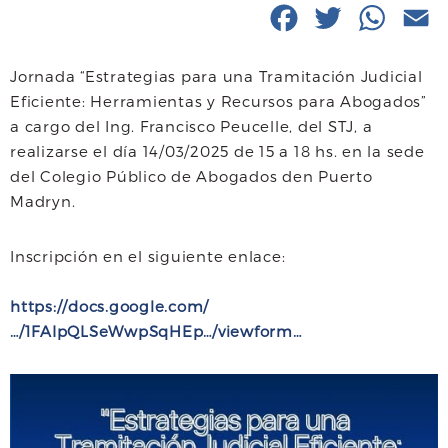
F
T
W
E
a
w
h
Jornada “Estrategias para una Tramitación Judicial
c
i
a
a
Eficiente: Herramientas y Recursos para Abogados”
e
t
t
i
a cargo del Ing. Francisco Peucelle, del STJ, a
realizarse el día 14/03/2025 de 15 a 18 hs. en la sede
b
t
s
l
del Colegio Público de Abogados den Puerto
o
e
A
Madryn.
o
r
p
Inscripción en el siguiente enlace:
k
p
https://docs.google.com/
…/1FAIpQLSeWwpSqHEp…/viewform…