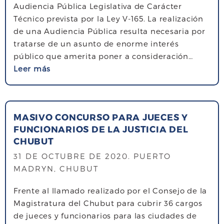
o
e
Audiencia Pública Legislativa de Carácter
l
M
l
Técnico prevista por la Ley V-165. La realización
a
a
a
de una Audiencia Pública resulta necesaria por
m
d
m
tratarse de un asunto de enorme interés
o
r
u
público que amerita poner a consideración…
d
y
j
s
Leer más
e
n
e
o
l
s
r
b
o
o
r
s
l
MASIVO CONCURSO PARA JUECES Y
e
a
i
FUNCIONARIOS DE LA JUSTICIA DEL
C
b
c
CHUBUT
o
o
i
l
31 DE OCTUBRE DE 2020
. PUERTO
g
t
e
MADRYN, CHUBUT
a
ó
g
d
l
Frente al llamado realizado por el Consejo de la
i
o
a
Magistratura del Chubut para cubrir 36 cargos
o
s
m
de jueces y funcionarios para las ciudades de
d
y