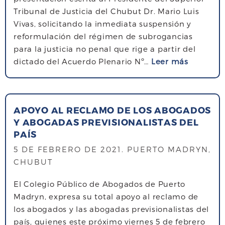
a
Tribunal de Justicia del Chubut Dr. Mario Luis
d
Vivas, solicitando la inmediata suspensión y
e
reformulación del régimen de subrogancias
n
para la justicia no penal que rige a partir del
c
s
dictado del Acuerdo Plenario Nº…
Leer más
o
o
n
b
m
r
e
APOYO AL RECLAMO DE LOS ABOGADOS
e
m
Y ABOGADAS PREVISIONALISTAS DEL
E
o
PAÍS
l
r
c
5 DE FEBRERO DE 2021
. PUERTO MADRYN,
a
o
CHUBUT
c
l
i
El Colegio Público de Abogados de Puerto
e
ó
Madryn, expresa su total apoyo al reclamo de
g
n
los abogados y las abogadas previsionalistas del
i
a
país, quienes este próximo viernes 5 de febrero
o