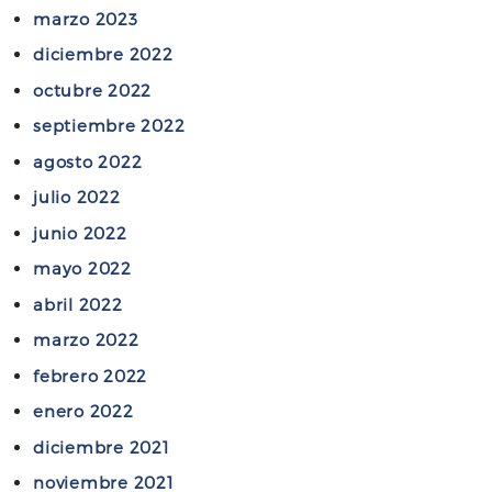
v
marzo 2023
t
i
i
diciembre 2022
c
r
octubre 2022
i
e
o
septiembre 2022
l
d
p
agosto 2022
e
r
julio 2022
j
o
u
junio 2022
y
s
mayo 2022
e
t
c
abril 2022
i
t
marzo 2022
c
o
i
febrero 2022
d
a
e
enero 2022
n
m
diciembre 2021
o
e
p
noviembre 2021
g