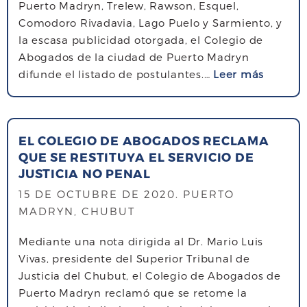
o
Puerto Madryn, Trelew, Rawson, Esquel,
e
a
d
Comodoro Rivadavia, Lago Puelo y Sarmiento, y
a
b
i
la escasa publicidad otorgada, el Colegio de
b
o
f
Abogados de la ciudad de Puerto Madryn
o
g
i
s
difunde el listado de postulantes.…
Leer más
g
a
c
o
a
d
a
b
d
a
c
r
o
s
i
EL COLEGIO DE ABOGADOS RECLAMA
e
s
p
QUE SE RESTITUYA EL SERVICIO DE
ó
M
d
r
JUSTICIA NO PENAL
n
a
e
e
d
s
15 DE OCTUBRE DE 2020
. PUERTO
P
v
e
i
MADRYN, CHUBUT
u
i
l
v
e
s
Mediante una nota dirigida al Dr. Mario Luis
s
o
r
i
Vivas, presidente del Superior Tribunal de
i
c
t
o
Justicia del Chubut, el Colegio de Abogados de
s
o
o
n
Puerto Madryn reclamó que se retome la
t
n
M
a