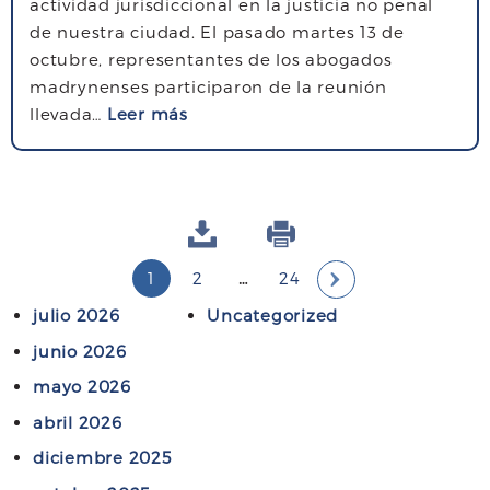
actividad jurisdiccional en la justicia no penal
e
c
a
l
de nuestra ciudad. El pasado martes 13 de
m
u
d
i
octubre, representantes de los abogados
a
r
r
s
madrynenses participaron de la reunión
d
s
y
t
s
llevada…
Leer más
e
o
n
a
o
s
p
r
s
b
u
a
e
d
r
b
r
q
e
e
r
a
u
l
E
o
j
i
P
P
l
1
2
…
24
g
u
e
P
a
c
a
A
e
julio 2026
Uncategorized
r
á
í
o
n
c
G
e
g
junio 2026
s
l
c
e
q
i
I
mayo 2026
e
i
s
u
n
g
N
a
y
abril 2026
e
a
i
s
f
A
s
s
diciembre 2025
o
u
e
i