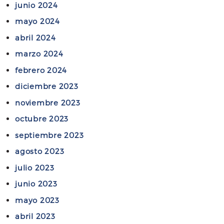
u
junio 2024
i
s
e
c
mayo 2024
p
s
i
ú
abril 2024
e
a
b
marzo 2024
r
d
l
e
e
febrero 2024
i
s
l
c
diciembre 2023
t
C
a
noviembre 2023
i
h
s
t
octubre 2023
u
p
u
b
a
septiembre 2023
y
u
r
agosto 2023
a
t
a
e
julio 2023
d
l
junio 2023
i
s
s
mayo 2023
e
c
abril 2023
r
u