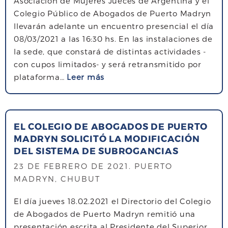
Asociación de Mujeres Jueces de Argentina y el
Colegio Público de Abogados de Puerto Madryn
llevarán adelante un encuentro presencial el día
08/03/2021 a las 16:30 hs. En las instalaciones de
la sede, que constará de distintas actividades -
con cupos limitados- y será retransmitido por
s
plataforma…
Leer más
o
b
r
EL COLEGIO DE ABOGADOS DE PUERTO
e
MADRYN SOLICITÓ LA MODIFICACIÓN
A
DEL SISTEMA DE SUBROGANCIAS
c
t
23 DE FEBRERO DE 2021
. PUERTO
i
MADRYN, CHUBUT
v
El día jueves 18.02.2021 el Directorio del Colegio
i
de Abogados de Puerto Madryn remitió una
d
presentación escrita al Presidente del Superior