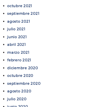
e
a
octubre 2021
n
m
septiembre 2021
a
i
l
agosto 2021
n
julio 2021
e
r
junio 2021
í
abril 2021
a
marzo 2021
febrero 2021
diciembre 2020
octubre 2020
septiembre 2020
agosto 2020
julio 2020
junio 2020