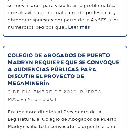
l
se movilizarán para visibilizar la problemática
d
d
que atraviesa el normal ejercicio profesional y
e
í
obtener respuestas por parte de la ANSES a los
a
a
s
numerosos pedidos que…
Leer más
b
i
o
o
n
b
g
t
r
a
e
COLEGIO DE ABOGADOS DE PUERTO
e
d
r
MADRYN REQUIERE QUE SE CONVOQUE
A
o
n
A AUDIENCIAS PÚBLICAS PARA
p
s
a
DISCUTIR EL PROYECTO DE
o
d
c
MEGAMINERÍA
y
e
i
9 DE DICIEMBRE DE 2020
. PUERTO
o
P
o
MADRYN, CHUBUT
a
u
n
l
e
a
En una nota dirigida al Presidente de la
r
r
l
Legislatura, el Colegio de Abogados de Puerto
e
t
d
Madryn solicitó la convocatoria urgente a una
c