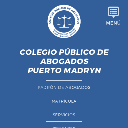
S
a
l
MENÚ
t
a
r
a
COLEGIO PÚBLICO DE
l
ABOGADOS
c
o
PUERTO MADRYN
n
t
PADRÓN DE ABOGADOS
e
n
MATRÍCULA
i
d
SERVICIOS
o