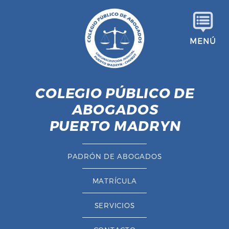
S
a
l
MENÚ
t
a
r
a
COLEGIO PÚBLICO DE
l
ABOGADOS
c
o
PUERTO MADRYN
n
t
PADRÓN DE ABOGADOS
e
n
MATRÍCULA
i
d
SERVICIOS
o