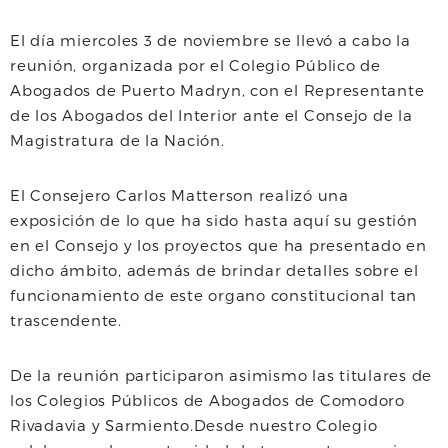
a
w
h
El día miercoles 3 de noviembre se llevó a cabo la
c
i
a
a
reunión, organizada por el Colegio Público de
e
t
t
i
Abogados de Puerto Madryn, con el Representante
de los Abogados del Interior ante el Consejo de la
b
t
s
l
Magistratura de la Nación.
o
e
A
El Consejero Carlos Matterson realizó una
o
r
p
exposición de lo que ha sido hasta aquí su gestión
k
p
en el Consejo y los proyectos que ha presentado en
dicho ámbito, además de brindar detalles sobre el
funcionamiento de este organo constitucional tan
trascendente.
De la reunión participaron asimismo las titulares de
los Colegios Públicos de Abogados de Comodoro
Rivadavia y Sarmiento.Desde nuestro Colegio