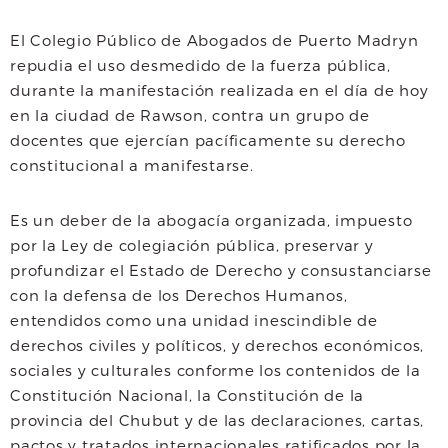
a
w
h
El Colegio Público de Abogados de Puerto Madryn
c
i
a
a
repudia el uso desmedido de la fuerza pública,
e
t
t
i
durante la manifestación realizada en el día de hoy
en la ciudad de Rawson, contra un grupo de
b
t
s
l
docentes que ejercían pacíficamente su derecho
o
e
A
constitucional a manifestarse.
o
r
p
Es un deber de la abogacía organizada, impuesto
k
p
por la Ley de colegiación pública, preservar y
profundizar el Estado de Derecho y consustanciarse
con la defensa de los Derechos Humanos,
entendidos como una unidad inescindible de
derechos civiles y políticos, y derechos económicos,
sociales y culturales conforme los contenidos de la
Constitución Nacional, la Constitución de la
provincia del Chubut y de las declaraciones, cartas,
pactos y tratados internacionales ratificados por la