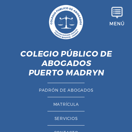
S
a
l
MENÚ
t
a
r
a
COLEGIO PÚBLICO DE
l
ABOGADOS
c
o
PUERTO MADRYN
n
t
PADRÓN DE ABOGADOS
e
n
MATRÍCULA
i
d
SERVICIOS
o