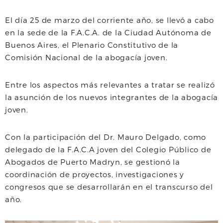
a
w
h
El día 25 de marzo del corriente año, se llevó a cabo
c
i
a
a
en la sede de la F.A.C.A. de la Ciudad Autónoma de
e
t
t
i
Buenos Aires, el Plenario Constitutivo de la
Comisión Nacional de la abogacía joven.
b
t
s
l
o
e
A
Entre los aspectos más relevantes a tratar se realizó
la asunción de los nuevos integrantes de la abogacía
o
r
p
joven.
k
p
Con la participación del Dr. Mauro Delgado, como
delegado de la F.A.C.A joven del Colegio Público de
Abogados de Puerto Madryn, se gestionó la
coordinación de proyectos, investigaciones y
congresos que se desarrollarán en el transcurso del
año.