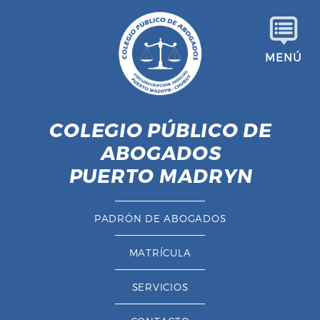
S
a
l
MENÚ
t
a
r
a
COLEGIO PÚBLICO DE
l
ABOGADOS
c
o
PUERTO MADRYN
n
t
PADRÓN DE ABOGADOS
e
n
MATRÍCULA
i
d
SERVICIOS
o