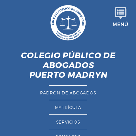
S
a
l
MENÚ
t
a
r
a
COLEGIO PÚBLICO DE
l
ABOGADOS
c
o
PUERTO MADRYN
n
t
PADRÓN DE ABOGADOS
e
n
MATRÍCULA
i
d
SERVICIOS
o