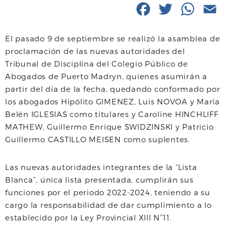
F
T
W
E
a
w
h
El pasado 9 de septiembre se realizó la asamblea de
c
i
a
a
proclamación de las nuevas autoridades del
e
t
t
i
Tribunal de Disciplina del Colegio Público de
Abogados de Puerto Madryn, quienes asumirán a
b
t
s
l
partir del día de la fecha, quedando conformado por
o
e
A
los abogados Hipólito GIMENEZ, Luis NOVOA y María
Belén IGLESIAS como titulares y Caroline HINCHLIFF
o
r
p
MATHEW, Guillermo Enrique SWIDZINSKI y Patricio
k
p
Guillermo CASTILLO MEISEN como suplentes.
Las nuevas autoridades integrantes de la “Lista
Blanca”, única lista presentada, cumplirán sus
funciones por el periodo 2022-2024, teniendo a su
cargo la responsabilidad de dar cumplimiento a lo
establecido por la Ley Provincial XIII N°11.