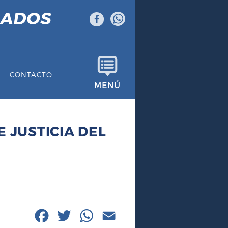
GADOS
CONTACTO
MENÚ
 JUSTICIA DEL
F
T
W
E