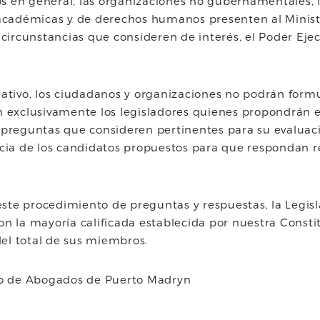
 en general, las organizaciones no gubernamentales, l
s académicas y de derechos humanos presenten al Minis
 circunstancias que consideren de interés, el Poder Ejec
lativo, los ciudadanos y organizaciones no podrán form
n exclusivamente los legisladores quienes propondrán e
 preguntas que consideren pertinentes para su evaluac
ncia de los candidatos propuestos para que respondan r
te procedimiento de preguntas y respuestas, la Legisl
on la mayoría calificada establecida por nuestra Constit
 del total de sus miembros.
ico de Abogados de Puerto Madryn