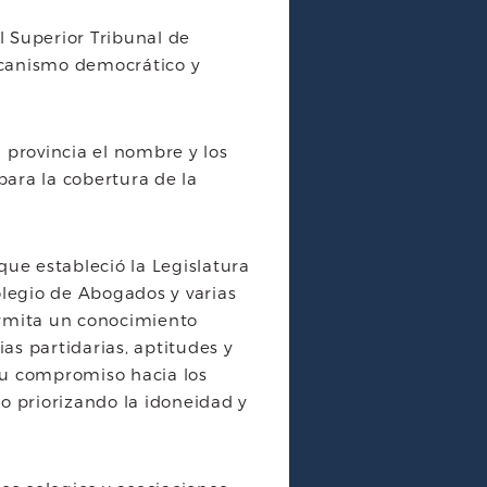
a
w
h
m
el Superior Tribunal de
c
i
a
a
ecanismo democrático y
e
t
t
i
b
t
s
l
a provincia el nombre y los
o
e
A
para la cobertura de la
o
r
p
k
p
que estableció la Legislatura
legio de Abogados y varias
ermita un conocimiento
as partidarias, aptitudes y
 su compromiso hacia los
 priorizando la idoneidad y