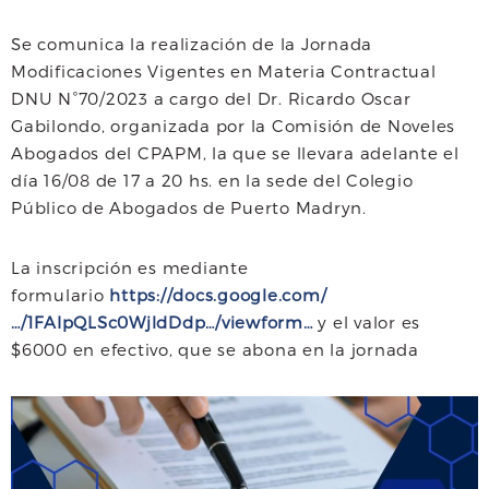
a
w
h
Se comunica la realización de la Jornada
c
i
a
a
Modificaciones Vigentes en Materia Contractual
e
t
t
i
DNU N°70/2023 a cargo del Dr. Ricardo Oscar
Gabilondo, organizada por la Comisión de Noveles
b
t
s
l
Abogados del CPAPM, la que se llevara adelante el
o
e
A
día 16/08 de 17 a 20 hs. en la sede del Colegio
Público de Abogados de Puerto Madryn.
o
r
p
k
p
La inscripción es mediante
formulario
https://docs.google.com/
…/1FAIpQLSc0WjldDdp…/viewform…
y el valor es
$6000 en efectivo, que se abona en la jornada