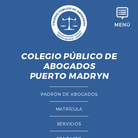
S
a
l
MENÚ
t
a
r
a
COLEGIO PÚBLICO DE
l
ABOGADOS
c
o
PUERTO MADRYN
n
t
PADRÓN DE ABOGADOS
e
n
MATRÍCULA
i
d
SERVICIOS
o