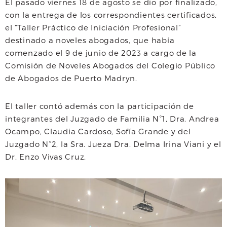
El pasado viernes 18 de agosto se dio por finalizado,
c
i
a
a
con la entrega de los correspondientes certificados,
e
t
t
i
el “Taller Práctico de Iniciación Profesional”
destinado a noveles abogados, que había
b
t
s
l
comenzado el 9 de junio de 2023 a cargo de la
o
e
A
Comisión de Noveles Abogados del Colegio Público
de Abogados de Puerto Madryn.
o
r
p
k
p
El taller contó además con la participación de
integrantes del Juzgado de Familia N°1, Dra. Andrea
Ocampo, Claudia Cardoso, Sofía Grande y del
Juzgado N°2, la Sra. Jueza Dra. Delma Irina Viani y el
Dr. Enzo Vivas Cruz.