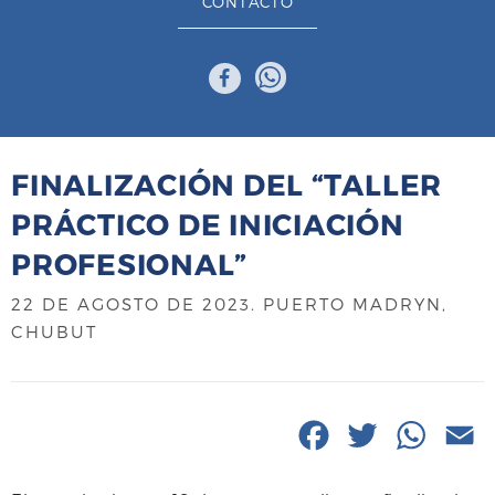
CONTACTO
FINALIZACIÓN DEL “TALLER
PRÁCTICO DE INICIACIÓN
PROFESIONAL”
22 DE AGOSTO DE 2023
. PUERTO MADRYN,
CHUBUT
F
T
W
E
a
w
h