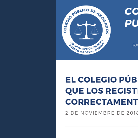
S
CO
a
l
P
t
a
r
P
a
l
c
o
EL COLEGIO PÚ
n
t
QUE LOS REGIS
e
CORRECTAMEN
n
i
2 DE NOVIEMBRE DE 201
d
o