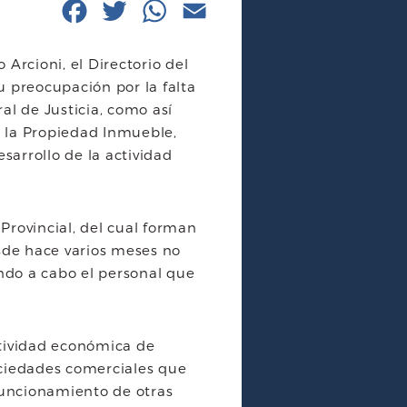
F
T
W
E
a
w
h
m
Arcioni, el Directorio del
c
i
a
a
u preocupación por la falta
e
t
t
i
al de Justicia, como así
de la Propiedad Inmueble,
b
t
s
l
arrollo de la actividad
o
e
A
o
r
p
 Provincial, del cual forman
k
p
esde hace varios meses no
ndo a cabo el personal que
ctividad económica de
ociedades comerciales que
 funcionamiento de otras