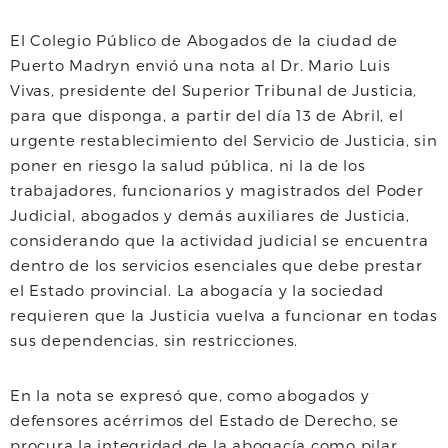
a
w
h
El Colegio Público de Abogados de la ciudad de
c
i
a
a
Puerto Madryn envió una nota al Dr. Mario Luis
e
t
t
i
Vivas, presidente del Superior Tribunal de Justicia,
para que disponga, a partir del día 13 de Abril, el
b
t
s
l
urgente restablecimiento del Servicio de Justicia, sin
o
e
A
poner en riesgo la salud pública, ni la de los
trabajadores, funcionarios y magistrados del Poder
o
r
p
Judicial, abogados y demás auxiliares de Justicia,
k
p
considerando que la actividad judicial se encuentra
dentro de los servicios esenciales que debe prestar
el Estado provincial. La abogacía y la sociedad
requieren que la Justicia vuelva a funcionar en todas
sus dependencias, sin restricciones.
En la nota se expresó que, como abogados y
defensores acérrimos del Estado de Derecho, se
procura la integridad de la abogacía como pilar