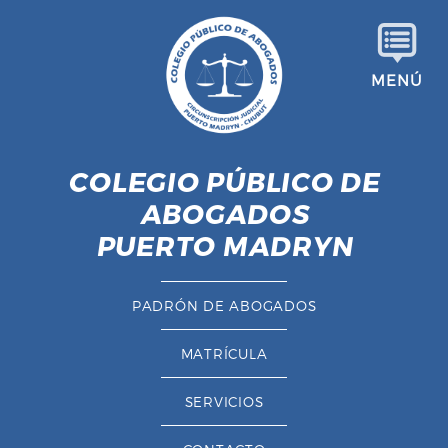
S
a
l
MENÚ
t
a
r
a
COLEGIO PÚBLICO DE
l
ABOGADOS
c
o
PUERTO MADRYN
n
t
PADRÓN DE ABOGADOS
e
n
MATRÍCULA
i
d
SERVICIOS
o