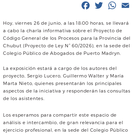
F
T
W
E
a
w
h
Hoy, viernes 26 de junio, a las 18:00 horas, se llevará
c
i
a
a
a cabo la charla informativa sobre el Proyecto de
e
t
t
i
Código General de los Procesos para la Provincia del
Chubut (Proyecto de Ley N° 60/2026), en la sede del
b
t
s
l
Colegio Público de Abogados de Puerto Madryn.
o
e
A
La exposición estará a cargo de los autores del
o
r
p
proyecto, Sergio Lucero, Guillermo Walter y María
k
p
Marta Nieto, quienes presentarán los principales
aspectos de la iniciativa y responderán las consultas
de los asistentes.
Los esperamos para compartir este espacio de
análisis e intercambio, de gran relevancia para el
ejercicio profesional, en la sede del Colegio Público