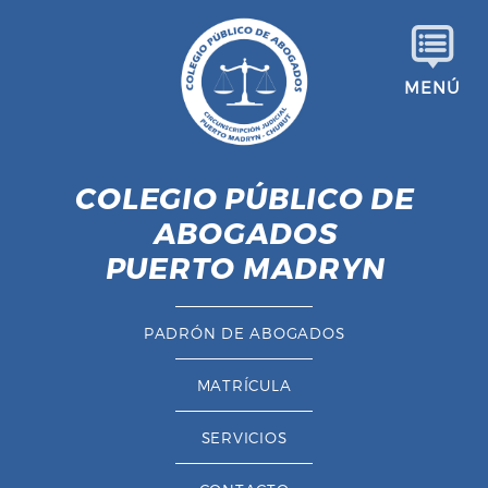
S
a
l
MENÚ
t
a
r
a
COLEGIO PÚBLICO DE
l
ABOGADOS
c
o
PUERTO MADRYN
n
t
PADRÓN DE ABOGADOS
e
n
MATRÍCULA
i
d
SERVICIOS
o