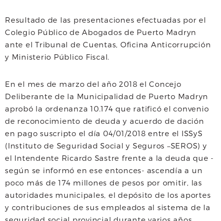
a
w
h
Resultado de las presentaciones efectuadas por el
c
i
a
a
Colegio Público de Abogados de Puerto Madryn
e
t
t
i
ante el Tribunal de Cuentas, Oficina Anticorrupción
y Ministerio Público Fiscal.
b
t
s
l
o
e
A
En el mes de marzo del año 2018 el Concejo
Deliberante de la Municipalidad de Puerto Madryn
o
r
p
aprobó la ordenanza 10.174 que ratificó el convenio
k
p
de reconocimiento de deuda y acuerdo de dación
en pago suscripto el día 04/01/2018 entre el ISSyS
(Instituto de Seguridad Social y Seguros –SEROS) y
el Intendente Ricardo Sastre frente a la deuda que -
según se informó en ese entonces- ascendía a un
poco más de 174 millones de pesos por omitir, las
autoridades municipales, el depósito de los aportes
y contribuciones de sus empleados al sistema de la
seguridad social provincial durante varios años.