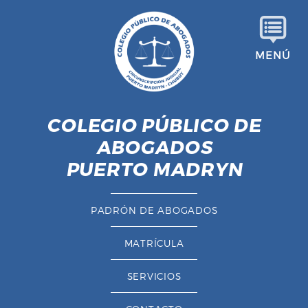
S
a
l
MENÚ
t
a
r
a
COLEGIO PÚBLICO DE
l
ABOGADOS
c
o
PUERTO MADRYN
n
t
PADRÓN DE ABOGADOS
e
n
MATRÍCULA
i
d
SERVICIOS
o