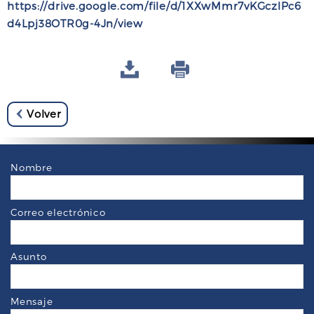
https://drive.google.com/file/d/1XXwMmr7vKGczlPc6
d4Lpj38OTR0g-4Jn/view
Volver
Nombre
Correo electrónico
Asunto
Mensaje