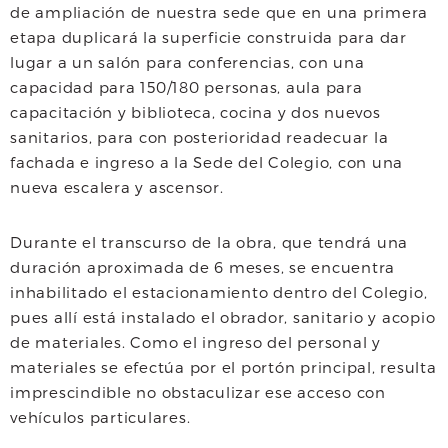
de ampliación de nuestra sede que en una primera
b
t
s
l
etapa duplicará la superficie construida para dar
o
e
A
lugar a un salón para conferencias, con una
capacidad para 150/180 personas, aula para
o
r
p
capacitación y biblioteca, cocina y dos nuevos
k
p
sanitarios, para con posterioridad readecuar la
fachada e ingreso a la Sede del Colegio, con una
nueva escalera y ascensor.
Durante el transcurso de la obra, que tendrá una
duración aproximada de 6 meses, se encuentra
inhabilitado el estacionamiento dentro del Colegio,
pues allí está instalado el obrador, sanitario y acopio
de materiales. Como el ingreso del personal y
materiales se efectúa por el portón principal, resulta
imprescindible no obstaculizar ese acceso con
vehículos particulares.