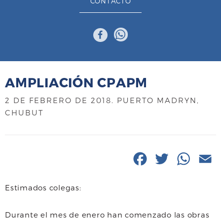
CONTACTO
AMPLIACIÓN CPAPM
2 DE FEBRERO DE 2018
. PUERTO MADRYN,
CHUBUT
F
T
W
E
a
w
h
Estimados colegas:
c
i
a
a
e
t
t
i
Durante el mes de enero han comenzado las obras