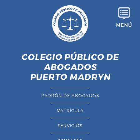
S
a
l
MENÚ
t
a
r
a
COLEGIO PÚBLICO DE
l
ABOGADOS
c
o
PUERTO MADRYN
n
t
PADRÓN DE ABOGADOS
e
n
MATRÍCULA
i
d
SERVICIOS
o